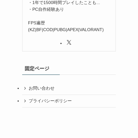
・1年で1500時間プレイしたことも...
・PC自作経験あり
FPS遍歴
(KZ|BF|COD|PUBG|APEX|VALORANT)
固定ページ
お問い合わせ
プライバシーポリシー